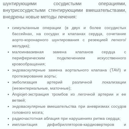
шунтирующими сосудистыми операциями,
внутрисосудистыми стентирующими вмешательствами,
внедрены новые методы лечения:
симультанные операции (в двух и более сосудистых
бассейнах, на сосудах и клапанах сердца, сочетание
аорто-коронарного шунтирования с резекцией легкого/
желудка);
малоинвазивная замена клапанов сердца с
периферическим подключением искусственного
кровообращения;
эндоваскулярные замена аортального клапана (TAVI) и
протезирование аорты;
эмболизация артерий различной локализации
(мезентериальные, маточные);
Angiojet-экстракция тромбов из легочной артерии и ее
ветвей;
эндоваскулярные вмешательства при аневризмах сосудов
головного мозга;
радиочастотная аблация при нарушениях ритма сердца;
имплантация дефибрилляторов-кардиовертеров и