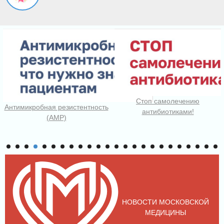
Стоп самолечению
Антимикробная резистентность
антибиотиками!
(АМР)
НОВОСТИ МОСКОВСКОЙ
МЕДИЦИНЫ