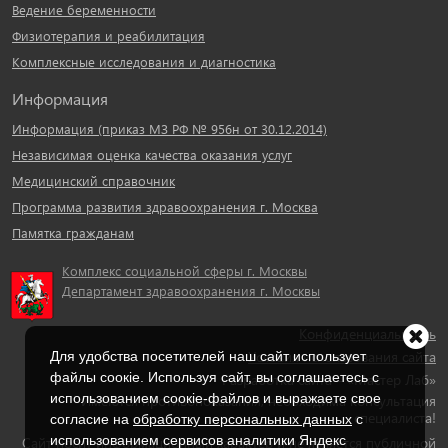
Ведение беременности
Физиотерапия и реабилитация
Комплексные исследования и диагностика
Информация
Информация (приказ МЗ РФ № 956н от 30.12.2014)
Независимая оценка качества оказания услуг
Медицинский справочник
Программа развития здравоохранения г. Москва
Памятка гражданам
Комплекс социальной сферы г. Москвы
Департамент здравоохранения г. Москвы
Конфиденциальность
Условия использования сайта
Для удобства посетителей наш сайт использует
файлы cоокіe. Используя сайт, вы соглашаетесь с
Разработка сайта – «Мастер Лаб»
использованием соокіе-файлов и выражаете свое
Имеются противопоказания, необходима консультация
специалиста!
согласие на
обработку персональных данных
с
использованием сервисов аналитики Яндекс
Сайт носит информационный характер и не является публичной