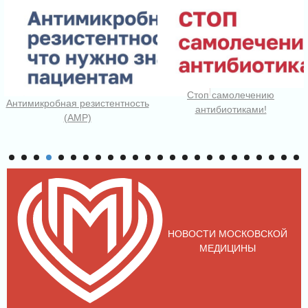
Стоп самолечению
Антимикробная резистентность
антибиотиками!
(АМР)
НОВОСТИ МОСКОВСКОЙ
МЕДИЦИНЫ