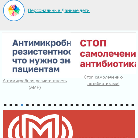
Персональные Данные.дети
Стоп самолечению
Антимикробная резистентность
антибиотиками!
(АМР)