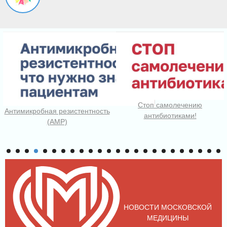
Стоп самолечению
Антимикробная резистентность
антибиотиками!
(АМР)
НОВОСТИ МОСКОВСКОЙ
МЕДИЦИНЫ