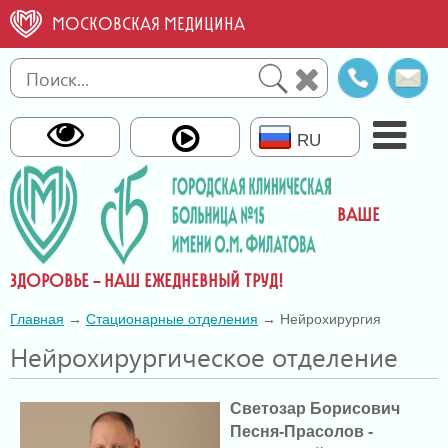
МОСКОВСКАЯ МЕДИЦИНА
Справо
О
телефо
св
RU
ВАШЕ
ЗДОРОВЬЕ – НАШ ЕЖЕДНЕВНЫЙ ТРУД!
Главная
→
Стационарные отделения
→ Нейрохирургия
Нейрохирургическое отделение
Светозар Борисович
Песня-Прасолов -