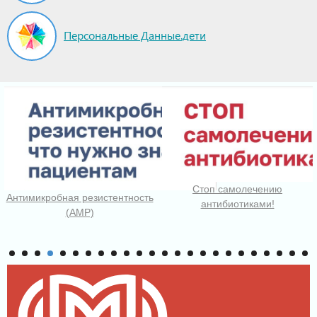
Персональные Данные.дети
Стоп самолечению
Антимикробная резистентность
антибиотиками!
(АМР)