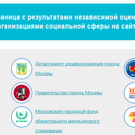
Департамент здравоохранения города
Москвы
Правительство города Москвы
Московский городской фонд
обязательного медицинского
страхования