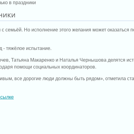
лько в праздники
дники
м с семьёй.
Но исполнение этого желания может оказаться по
д - тяжёлое испытание.
чев, Татьяна Макаренко и Наталья Чернышова делятся ист
годаря помощи социальных координаторов.
ивым, все дорогие люди должны быть рядом», отметила ст
ссылке