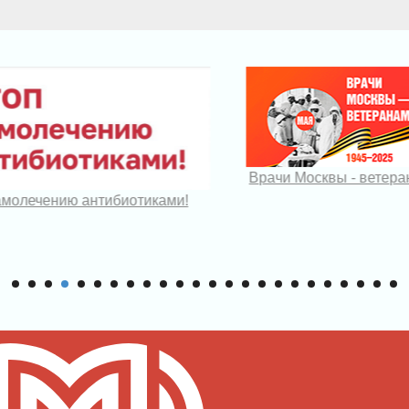
Врачи Москвы - ветер
амолечению антибиотиками!