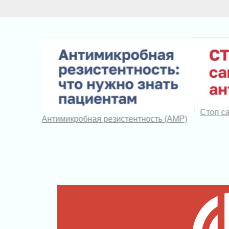
е
Стоп с
Антимикробная резистентность (АМР)