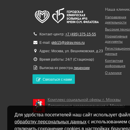
Наша клиник
Направления
деятельности
Высокие техно
Контакт-центр:
+7 (495) 375-15-55
Нормативные
документы
E-mail:
gkb15@zdrav.mos.ru
Регистрационн
Адрес: Москва, ул. Вешняковская, д.23
данные
Время работы: 24/7 (Стационар)
Контактная
информация
Выписка из реестра
лицензии
О клинике
Связаться с нами
Комплекс социальной сферы г. Москвы
Департамент здравоохранения г. Москвы
Для удобства посетителей наш сайт использует файл
обработку персональных данных
с использованием с
отключить сохранение cookies в настройках браузера