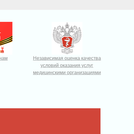
анам
Независимая оценка качества
Са
условий оказания услуг
без
медицинскими организациями