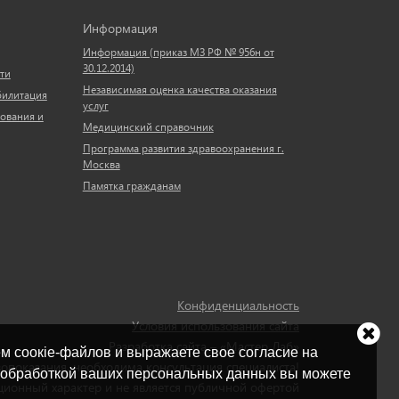
Информация
Информация (приказ МЗ РФ № 956н от
30.12.2014)
ти
Независимая оценка качества оказания
билитация
услуг
ования и
Медицинский справочник
Программа развития здравоохранения г.
Москва
Памятка гражданам
Конфиденциальность
Условия использования сайта
Разработка сайта – «Мастер Лаб»
ем соокіе-файлов и выражаете свое согласие на
опоказания, необходима консультация специалиста!
с обработкой ваших персональных данных вы можете
ионный характер и не является публичной офертой