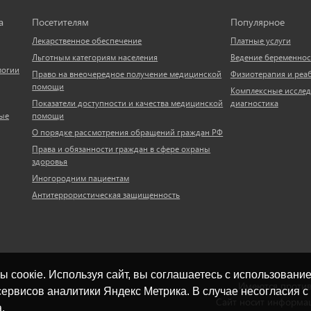
а
Посетителям
Популярное
Лекарственное обеспечение
Платные услуги
Льготным категориям населения
Ведение беременнос
логии
Право на внеочередное получение медицинской
Физиотерапия и реа
помощи
Комплексные исслед
Показатели доступности и качества медицинской
диагностика
ые
помощи
О порядке рассмотрения обращений граждан РФ
Права и обязанности граждан в сфере охраны
здоровья
Иногородним пациентам
Антитеррористическая защищенность
ы cоокіe. Используя сайт, вы соглашаетесь с использовани
Имеются против
ервисов аналитики Яндекс Метрика. В случае несогласия 
Сайт носит информац
.