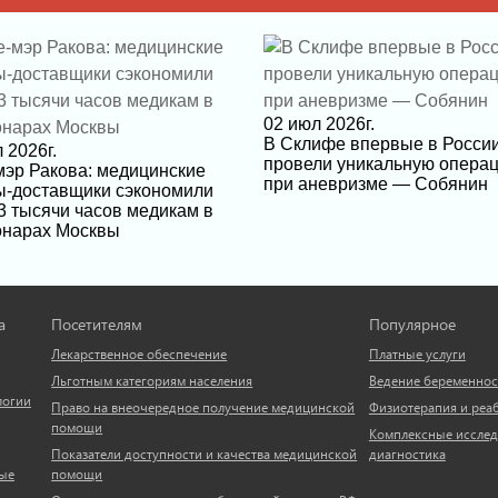
02 июл 2026г.
В Склифе впервые в Росси
 2026г.
провели уникальную опера
мэр Ракова: медицинские
при аневризме — Собянин
ы-доставщики сэкономили
3 тысячи часов медикам в
онарах Москвы
а
Посетителям
Популярное
Лекарственное обеспечение
Платные услуги
Льготным категориям населения
Ведение беременнос
логии
Право на внеочередное получение медицинской
Физиотерапия и реа
помощи
Комплексные исслед
Показатели доступности и качества медицинской
диагностика
ые
помощи