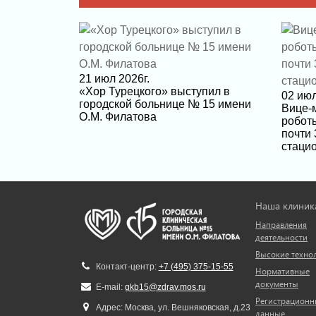
21 июл 2026г.
«Хор Турецкого» выступил в
02 июл
городской больнице № 15 имени
Вице-
О.М. Филатова
робот
почти 
стаци
Наша клиник
Направления
деятельности
Высокие техно
Контакт-центр:
+7 (495) 375-15-55
Нормативные
документы
E-mail:
gkb15@zdrav.mos.ru
Регистрационн
Адрес: Москва, ул. Вешняковская, д.23
данные