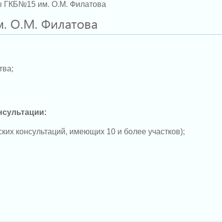
 ГКБ№15 им. О.М. Филатова
. О.М. Филатова
тва;
нсультации:
енских консультаций, имеющих 10 и более участков);