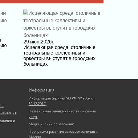
и
29 июн 2026г.
цию
Исцеляющая среда: столичные
театральные коллективы и
оркестры выступят в городских
больницах
Информация
Информация (приказ МЗ РФ № 956н от
30.12.2014)
ти
Независимая оценка качества оказания
билитация
услуг
ования и
Медицинский справочник
Программа развития здравоохранения г.
Москва