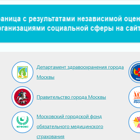
Департамент здравоохранения города
Москвы
Правительство города Москвы
Московский городской фонд
обязательного медицинского
страхования