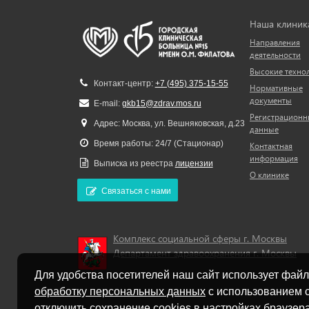
Наша клиник
Направления
деятельности
Высокие техно
Контакт-центр:
+7 (495) 375-15-55
Нормативные
документы
E-mail:
gkb15@zdrav.mos.ru
Регистрационн
Адрес: Москва, ул. Вешняковская, д.23
данные
Время работы: 24/7 (Стационар)
Контактная
информация
Выписка из реестра
лицензии
О клинике
Связаться с нами
Комплекс социальной сферы г. Москвы
Департамент здравоохранения г. Москвы
Для удобства посетителей наш сайт использует файл
обработку персональных данных
с использованием с
отключить сохранение cookies в настройках браузера