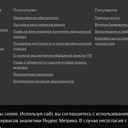
а
Посетителям
Популярное
Лекарственное обеспечение
Платные услуги
Льготным категориям населения
Ведение беременнос
логии
Право на внеочередное получение медицинской
Физиотерапия и реа
помощи
Комплексные исслед
Показатели доступности и качества медицинской
диагностика
ые
помощи
О порядке рассмотрения обращений граждан РФ
Права и обязанности граждан в сфере охраны
здоровья
Иногородним пациентам
Антитеррористическая защищенность
ы cоокіe. Используя сайт, вы соглашаетесь с использовани
Имеются против
ервисов аналитики Яндекс Метрика. В случае несогласия 
Сайт носит информац
.