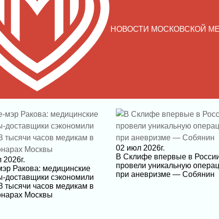
НОВОСТИ МОСКОВСКОЙ М
02 июл 2026г.
В Склифе впервые в Росси
 2026г.
провели уникальную опера
мэр Ракова: медицинские
при аневризме — Собянин
ы-доставщики сэкономили
3 тысячи часов медикам в
онарах Москвы