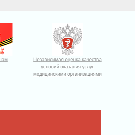
анам
Независимая оценка качества
Са
условий оказания услуг
без
медицинскими организациями