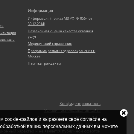
Информация
Информация (приказ МЗ РФ № 956н от
30.12.2014)
ти
Независимая оценка качества оказания
билитация
услуг
ования и
Медицинский справочник
Программа развития здравоохранения г.
Москва
Памятка гражданам
Конфиденциальность
Условия использования сайта
Разработка сайта – «Мастер Лаб»
ем соокіе-файлов и выражаете свое согласие на
опоказания, необходима консультация специалиста!
с обработкой ваших персональных данных вы можете
ионный характер и не является публичной офертой