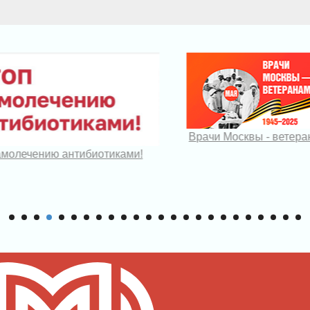
Врачи Москвы - ветер
амолечению антибиотиками!